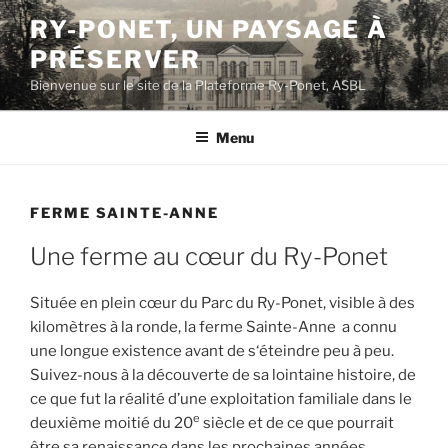
Aller
RY-PONET, UN PAYSAGE À
au
PRÉSERVER
contenu
principal
Bienvenue sur le site de la Plateforme Ry-Ponet, ASBL
Menu
FERME SAINTE-ANNE
Une ferme au cœur du Ry-Ponet
Située en plein cœur du Parc du Ry-Ponet, visible à des
kilomètres à la ronde, la ferme Sainte-Anne a connu
une longue existence avant de s‘éteindre peu à peu.
Suivez-nous à la découverte de sa lointaine histoire, de
ce que fut la réalité d’une exploitation familiale dans le
e
deuxième moitié du 20
siècle et de ce que pourrait
être sa renaissance dans les prochaines années.