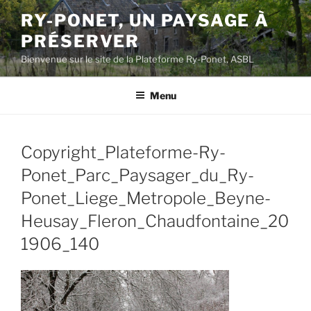
Aller
RY-PONET, UN PAYSAGE À
au
PRÉSERVER
contenu
principal
Bienvenue sur le site de la Plateforme Ry-Ponet, ASBL
Menu
Copyright_Plateforme-Ry-
Ponet_Parc_Paysager_du_Ry-
Ponet_Liege_Metropole_Beyne-
Heusay_Fleron_Chaudfontaine_20
1906_140