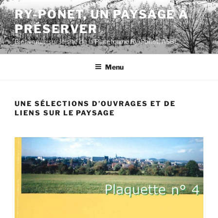
Aller
RY-PONET, UN PAYSAGE À
au
PRÉSERVER
contenu
principal
Bienvenue sur le site de la Plateforme Ry-Ponet, ASBL
Menu
UNE SÉLECTIONS D’OUVRAGES ET DE
LIENS SUR LE PAYSAGE