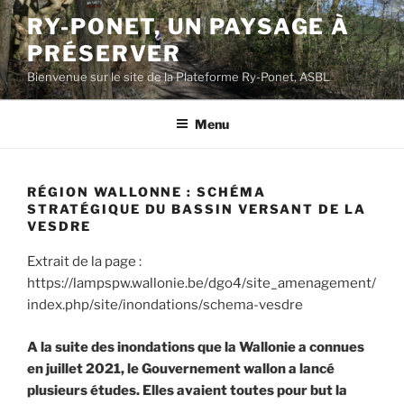
Aller
RY-PONET, UN PAYSAGE À
au
PRÉSERVER
contenu
principal
Bienvenue sur le site de la Plateforme Ry-Ponet, ASBL
Menu
RÉGION WALLONNE : SCHÉMA
STRATÉGIQUE DU BASSIN VERSANT DE LA
VESDRE
Extrait de la page :
https://lampspw.wallonie.be/dgo4/site_amenagement/
index.php/site/inondations/schema-vesdre
A la suite des inondations que la Wallonie a connues
en juillet 2021, le Gouvernement wallon a lancé
plusieurs études. Elles avaient toutes pour but la