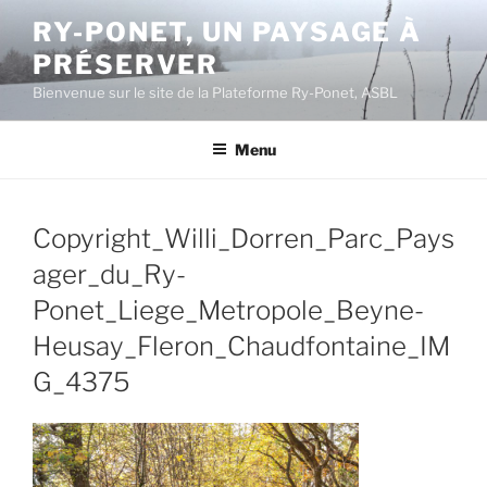
Aller
RY-PONET, UN PAYSAGE À
au
PRÉSERVER
contenu
principal
Bienvenue sur le site de la Plateforme Ry-Ponet, ASBL
Menu
Copyright_Willi_Dorren_Parc_Pays
ager_du_Ry-
Ponet_Liege_Metropole_Beyne-
Heusay_Fleron_Chaudfontaine_IM
G_4375