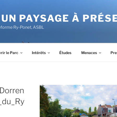
 UN PAYSAGE À PRÉS
ateforme Ry-Ponet, ASBL
rir le Parc
Intérêts
Études
Menaces
Pre
_Dorren
_du_Ry