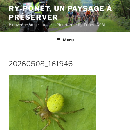
Aller
RY-PONET, UN PAYSAGE À
au
PRÉSERVER
contenu
principal
Bienvenue sur le site de la Plateforme Ry-Ponet, ASBL
Menu
20260508_161946