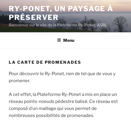
Aller
RY-PONET, UN PAYSAGE À
au
PRÉSERVER
contenu
principal
Bienvenue sur le site de la Plateforme Ry-Ponet, ASBL
Menu
LA CARTE DE PROMENADES
Pour découvrir le Ry-Ponet, rien de tel que de vous y
promener.
A cet effet, la Plateforme Ry-Ponet a mis en place un
réseau points-noeuds pédestre balisé. Ce réseau est
composé d’un maillage qui vous permet de
nombreuses possibilités de promenades.