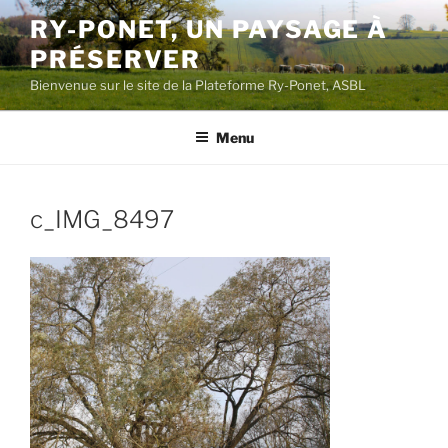
Aller
RY-PONET, UN PAYSAGE À
au
PRÉSERVER
contenu
principal
Bienvenue sur le site de la Plateforme Ry-Ponet, ASBL
Menu
c_IMG_8497