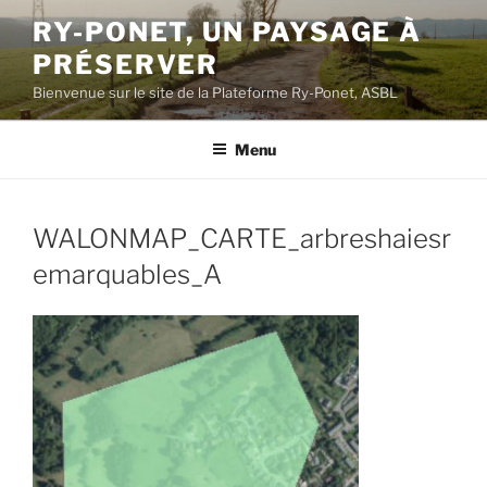
Aller
RY-PONET, UN PAYSAGE À
au
PRÉSERVER
contenu
principal
Bienvenue sur le site de la Plateforme Ry-Ponet, ASBL
Menu
WALONMAP_CARTE_arbreshaiesr
emarquables_A