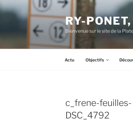
Aller
au
RY-PONET,
contenu
principal
Bienvenue sur le site de la Pl
Actu
Objectifs
Découv
c_frene-feuilles-
DSC_4792