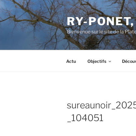
Aller
au
RY-PONET,
contenu
principal
Bienvenue sur le site de la Pl
Actu
Objectifs
Découv
sureaunoir_20
_104051