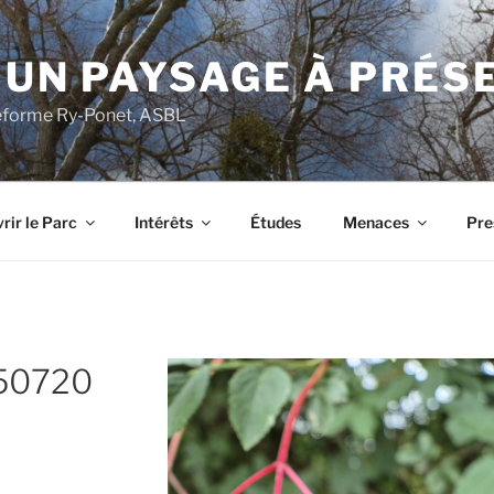
 UN PAYSAGE À PRÉS
ateforme Ry-Ponet, ASBL
rir le Parc
Intérêts
Études
Menaces
Pre
250720