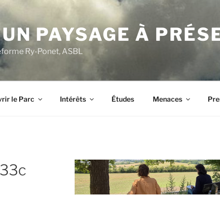
 UN PAYSAGE À PRÉS
ateforme Ry-Ponet, ASBL
rir le Parc
Intérêts
Études
Menaces
Pre
433c