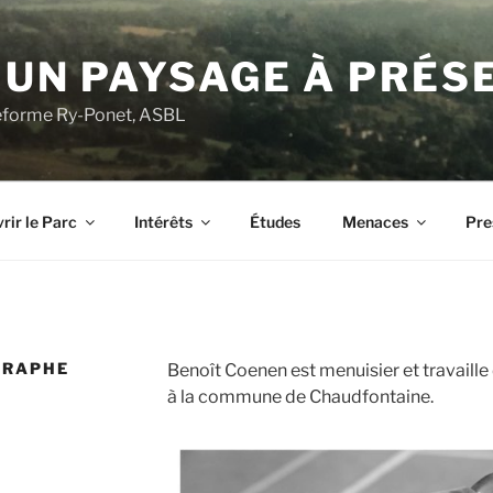
 UN PAYSAGE À PRÉS
ateforme Ry-Ponet, ASBL
rir le Parc
Intérêts
Études
Menaces
Pre
GRAPHE
Benoît Coenen est menuisier et travail
à la commune de Chaudfontaine.