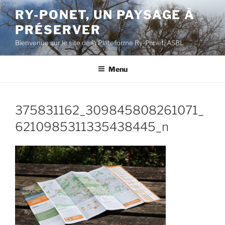
Aller
RY-PONET, UN PAYSAGE À
au
PRÉSERVER
contenu
principal
Bienvenue sur le site de la Plateforme Ry-Ponet, ASBL
Menu
375831162_309845808261071_
6210985311335438445_n