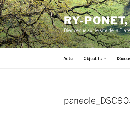
Aller
au
RY-PONET,
contenu
principal
Bienvenue sur le site de la Pl
Actu
Objectifs
Découv
paneole_DSC90