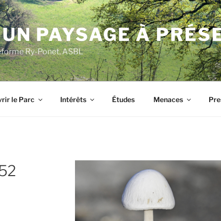
 UN PAYSAGE À PRÉS
ateforme Ry-Ponet, ASBL
rir le Parc
Intérêts
Études
Menaces
Pre
52