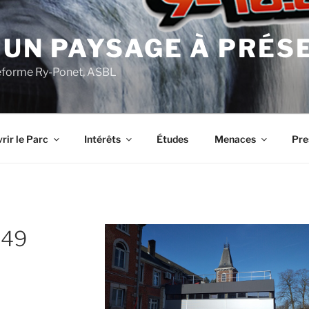
 UN PAYSAGE À PRÉS
ateforme Ry-Ponet, ASBL
rir le Parc
Intérêts
Études
Menaces
Pre
349