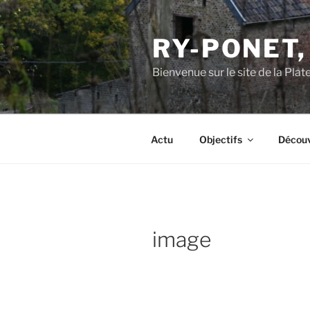
Aller
au
RY-PONET,
contenu
principal
Bienvenue sur le site de la Pl
Actu
Objectifs
Découv
image