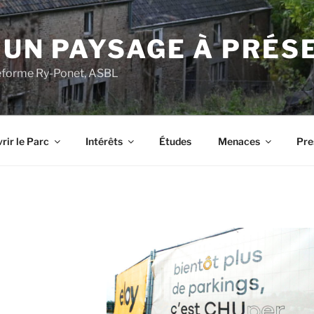
 UN PAYSAGE À PRÉS
ateforme Ry-Ponet, ASBL
rir le Parc
Intérêts
Études
Menaces
Pre