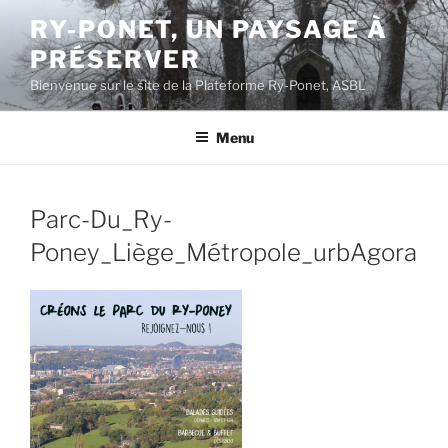
Aller
RY-PONET, UN PAYSAGE À
au
PRÉSERVER
contenu
principal
Bienvenue sur le site de la Plateforme Ry-Ponet, ASBL
Menu
Parc-Du_Ry-
Poney_Liège_Métropole_urbAgora