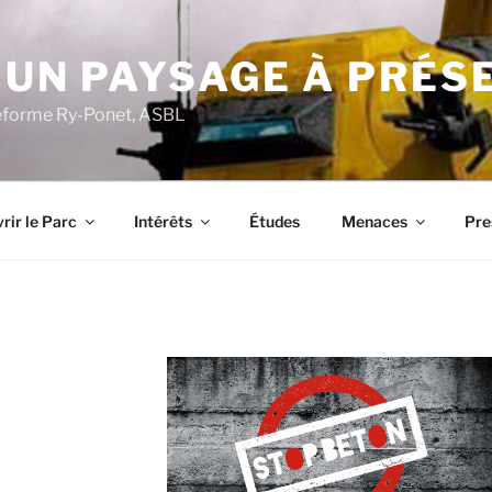
 UN PAYSAGE À PRÉS
ateforme Ry-Ponet, ASBL
rir le Parc
Intérêts
Études
Menaces
Pre