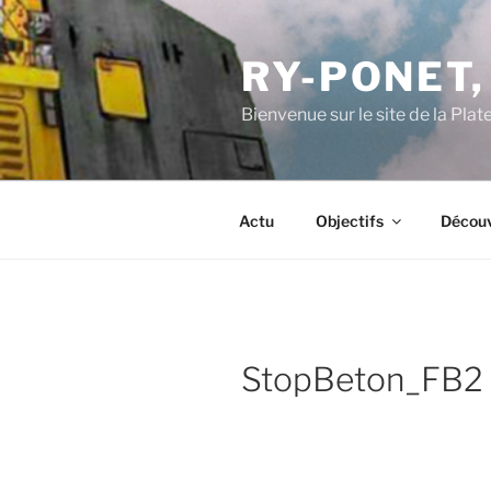
Aller
au
RY-PONET,
contenu
principal
Bienvenue sur le site de la Pl
Actu
Objectifs
Découv
StopBeton_FB2