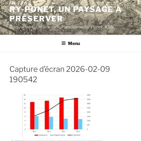
Aller
RY-PONET, UN PAYSAGE À
au
PRÉSERVER
contenu
principal
Bienvenue sur le site de la Plateforme Ry-Ponet, ASBL
Menu
Capture d’écran 2026-02-09
190542