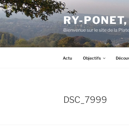
Aller
au
RY-PONET,
contenu
principal
Bienvenue sur le site de la Pl
Actu
Objectifs
Découv
DSC_7999