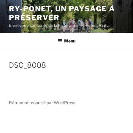
Aller
RY-PONET, UN PAYSAGE À
au
PRÉSERVER
contenu
principal
Bienvenue sur le site de la Plateforme Ry-Ponet, ASBL
Menu
DSC_8008
Fièrement propulsé par WordPress