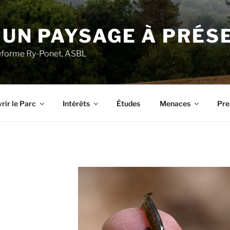
 UN PAYSAGE À PRÉS
ateforme Ry-Ponet, ASBL
rir le Parc
Intérêts
Études
Menaces
Pre