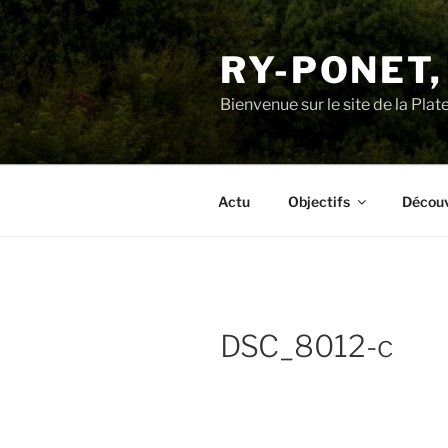
Aller
au
RY-PONET,
contenu
principal
Bienvenue sur le site de la Pl
Actu
Objectifs
Découv
DSC_8012-c