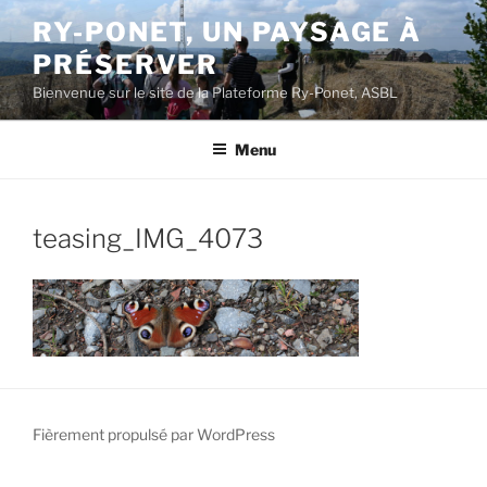
Aller
RY-PONET, UN PAYSAGE À
au
PRÉSERVER
contenu
principal
Bienvenue sur le site de la Plateforme Ry-Ponet, ASBL
Menu
teasing_IMG_4073
Fièrement propulsé par WordPress