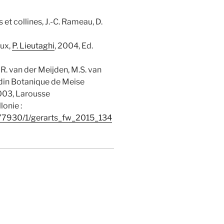
 et collines, J.-C. Rameau, D.
aux,
P. Lieutaghi
, 2004, Ed.
R. van der Meijden, M.S. van
rdin Botanique de Meise
2003, Larousse
lonie :
/177930/1/gerarts_fw_2015_134