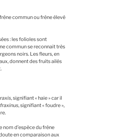
le frêne commun ou frêne élevé
es : les folioles sont
rêne commun se reconnait très
geons noirs. Les fleurs, en
ux, donnent des fruits ailés
.
raxis
, signifiant « haie » car il
fraxinus
, signifiant « foudre »,
re.
e nom d’espèce du frêne
 doute en comparaison aux