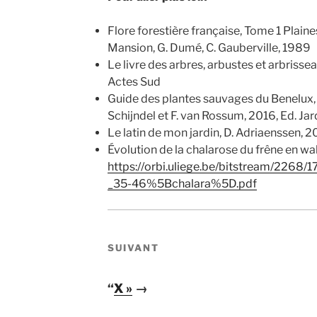
Flore forestière française, Tome 1 Plaines
Mansion, G. Dumé, C. Gauberville, 1989
Le livre des arbres, arbustes et arbrisse
Actes Sud
Guide des plantes sauvages du Benelux, 
Schijndel et F. van Rossum, 2016, Ed. Ja
Le latin de mon jardin, D. Adriaenssen, 
Évolution de la chalarose du frêne en wal
https://orbi.uliege.be/bitstream/2268
_35-46%5Bchalara%5D.pdf
SUIVANT
“
X »
→