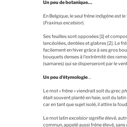
Un peu de botanique…
En Belgique, le seul frêne indigène est 
(
Fraxinus excelsior
).
Ses feuilles sont opposées [1] et composé
lancéolées, dentées et glabres [2]. Le f
facilement en hiver grâce à ses gros bour
bouquets denses à l’extrémité des ramea
(samares) qui se disperseront par le vent
Un peu
d’étymologie
…
Le mot « frêne » viendrait soit du grec
ph
était souvent planté en haie, soit du latin
car en tant que sujet isolé, il attire la foud
Le mot latin
excelsior
signifie
élevé,
autr
commun, appelé aussi frêne élevé, sans