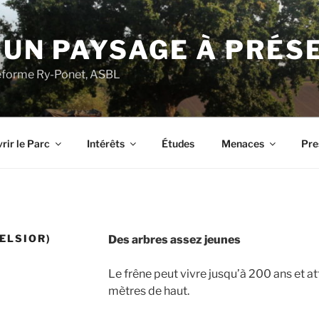
 UN PAYSAGE À PRÉS
ateforme Ry-Ponet, ASBL
rir le Parc
Intérêts
Études
Menaces
Pre
ELSIOR)
Des arbres assez jeunes
Le frêne peut vivre jusqu’à 200 ans et at
mètres de haut.