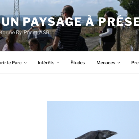
 UN PAYSAGE À PRÉS
ateforme Ry-Ponet, ASBL
rir le Parc
Intérêts
Études
Menaces
Pre