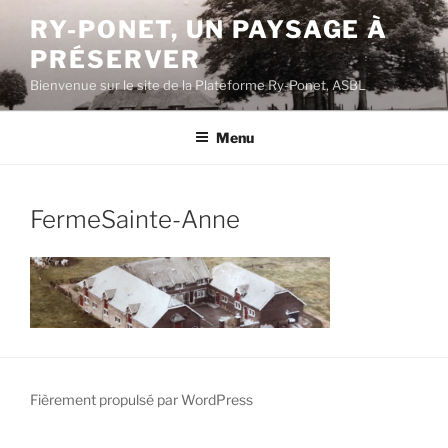
Aller
RY-PONET, UN PAYSAGE À
au
PRÉSERVER
contenu
principal
Bienvenue sur le site de la Plateforme Ry-Ponet, ASBL
Menu
FermeSainte-Anne
Fièrement propulsé par WordPress