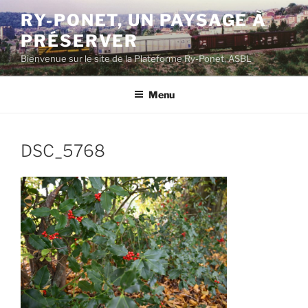
Aller
RY-PONET, UN PAYSAGE À
au
PRÉSERVER
contenu
principal
Bienvenue sur le site de la Plateforme Ry-Ponet, ASBL
Menu
DSC_5768