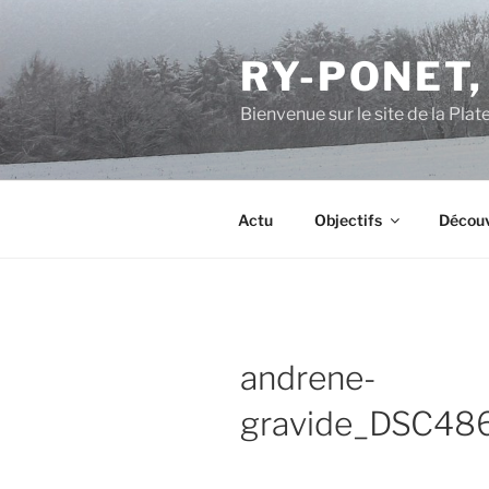
Aller
au
RY-PONET,
contenu
principal
Bienvenue sur le site de la Pl
Actu
Objectifs
Découv
andrene-
gravide_DSC48