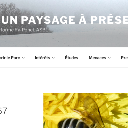
 UN PAYSAGE À PRÉS
ateforme Ry-Ponet, ASBL
rir le Parc
Intérêts
Études
Menaces
Pre
67