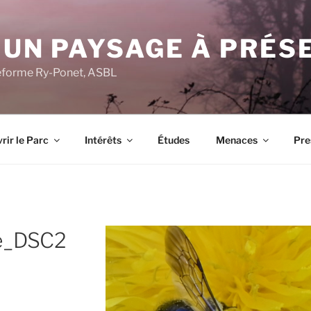
 UN PAYSAGE À PRÉS
ateforme Ry-Ponet, ASBL
rir le Parc
Intérêts
Études
Menaces
Pre
re_DSC2