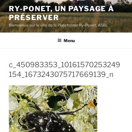
Aller
RY-PONET, UN PAYSAGE À
au
PRÉSERVER
contenu
principal
Bienvenue sur le site de la Plateforme Ry-Ponet, ASBL
Menu
c_450983353_10161570253249
154_1673243075717669139_n