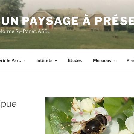
 UN PAYSAGE À PRÉS
ateforme Ry-Ponet, ASBL
rir le Parc
Intérêts
Études
Menaces
Pre
mpue