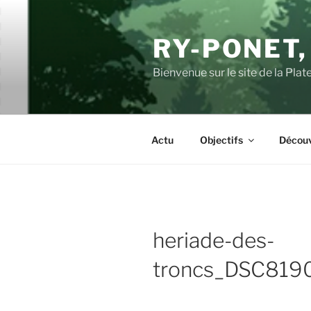
Aller
au
RY-PONET,
contenu
principal
Bienvenue sur le site de la Pl
Actu
Objectifs
Découv
heriade-des-
troncs_DSC819