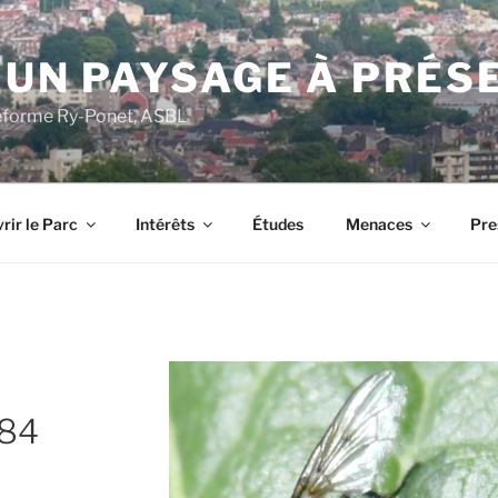
 UN PAYSAGE À PRÉS
ateforme Ry-Ponet, ASBL
rir le Parc
Intérêts
Études
Menaces
Pre
484