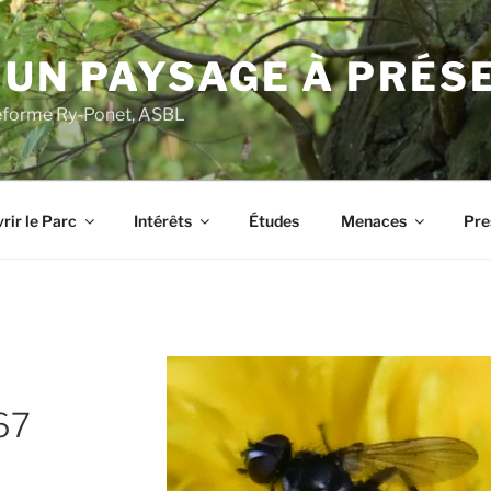
 UN PAYSAGE À PRÉS
ateforme Ry-Ponet, ASBL
rir le Parc
Intérêts
Études
Menaces
Pre
67