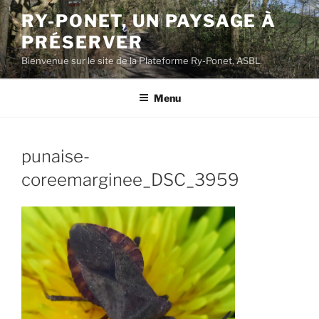
Aller
RY-PONET, UN PAYSAGE À
au
PRÉSERVER
contenu
principal
Bienvenue sur le site de la Plateforme Ry-Ponet, ASBL
Menu
punaise-
coreemarginee_DSC_3959