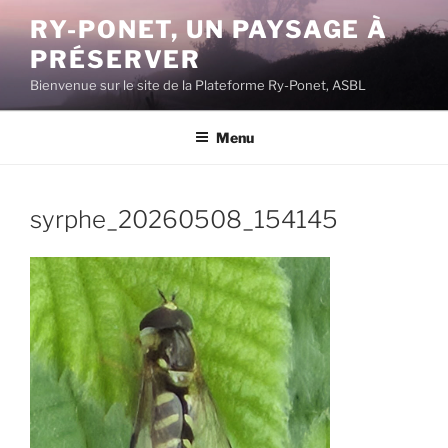
Aller
RY-PONET, UN PAYSAGE À
au
PRÉSERVER
contenu
principal
Bienvenue sur le site de la Plateforme Ry-Ponet, ASBL
Menu
syrphe_20260508_154145