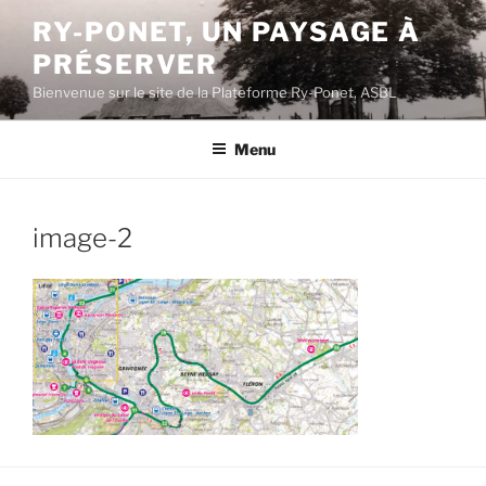
Aller
RY-PONET, UN PAYSAGE À
au
PRÉSERVER
contenu
principal
Bienvenue sur le site de la Plateforme Ry-Ponet, ASBL
Menu
image-2