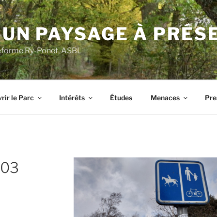
 UN PAYSAGE À PRÉS
ateforme Ry-Ponet, ASBL
rir le Parc
Intérêts
Études
Menaces
Pre
803