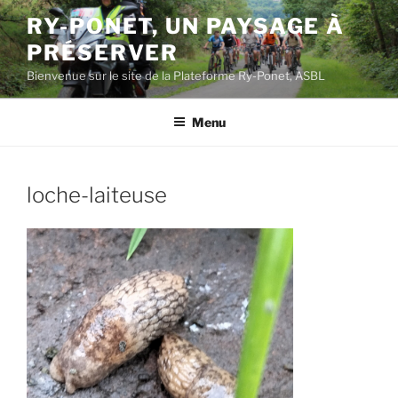
Aller
RY-PONET, UN PAYSAGE À
au
PRÉSERVER
contenu
principal
Bienvenue sur le site de la Plateforme Ry-Ponet, ASBL
Menu
loche-laiteuse