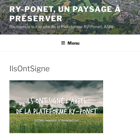
Aller
RY-PONET, UN PAYSAGE À
au
PRÉSERVER
contenu
principal
Bienvenue sur le site de la Plateforme Ry-Ponet, ASBL
Menu
IlsOntSigne