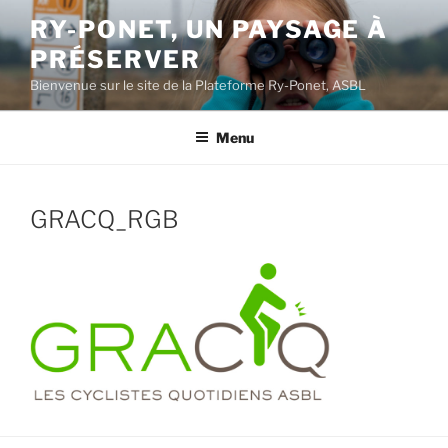
Aller
RY-PONET, UN PAYSAGE À
au
PRÉSERVER
contenu
principal
Bienvenue sur le site de la Plateforme Ry-Ponet, ASBL
Menu
GRACQ_RGB