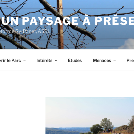
 UN PAYSAGE À PRÉS
ateforme Ry-Ponet, ASBL
rir le Parc
Intérêts
Études
Menaces
Pre