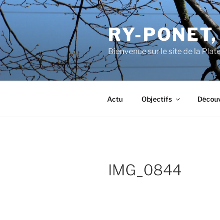
Aller
au
RY-PONET,
contenu
principal
Bienvenue sur le site de la Pl
Actu
Objectifs
Découv
IMG_0844