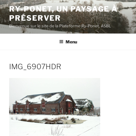
Aller
RY-PONET, UN PAYSAGE À
au
PRÉSERVER
contenu
principal
Bienvenue sur le site de la Plateforme Ry-Ponet, ASBL
Menu
IMG_6907HDR