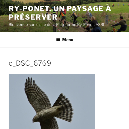
Aller
RY-PONET, UN PAYSAGE À
au
PRÉSERVER
contenu
principal
Bienvenue sur le site de la Plateforme Ry-Ponet, ASBL
Menu
c_DSC_6769