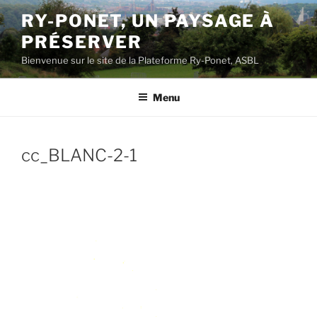
Aller
RY-PONET, UN PAYSAGE À
au
PRÉSERVER
contenu
principal
Bienvenue sur le site de la Plateforme Ry-Ponet, ASBL
Menu
cc_BLANC-2-1