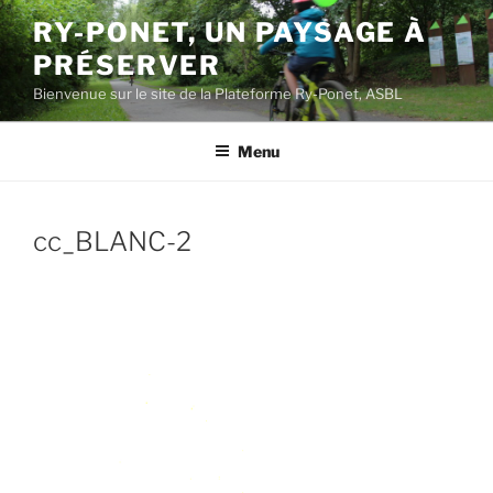
Aller
RY-PONET, UN PAYSAGE À
au
PRÉSERVER
contenu
principal
Bienvenue sur le site de la Plateforme Ry-Ponet, ASBL
Menu
cc_BLANC-2