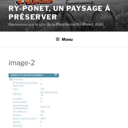
Aller
RY-PONET, UN PAYSAGE À
au
PRÉSERVER
contenu
principal
Bienvenue sur le site de la Plateforme Ry-Ponet, ASBL
Menu
image-2