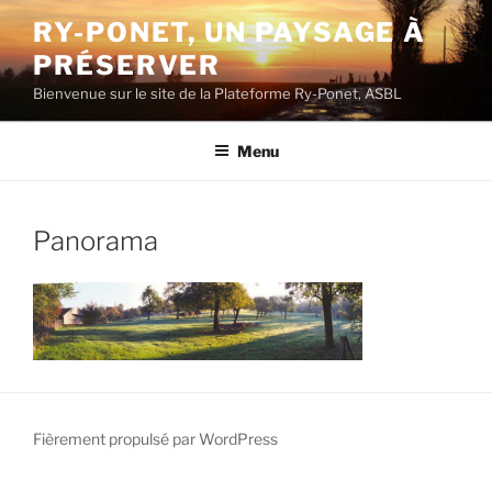
Aller
RY-PONET, UN PAYSAGE À
au
PRÉSERVER
contenu
principal
Bienvenue sur le site de la Plateforme Ry-Ponet, ASBL
Menu
Panorama
Fièrement propulsé par WordPress